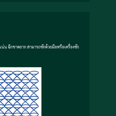
แน่น ฉีกขาดยาก สามารถซักด้วยมือหรือเครื่องซัก