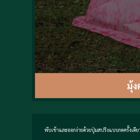
มุ้
พับเข้าและออกง่ายด้วยปุ่มสปริงแบบกดครั้งเดี