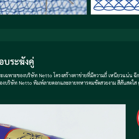
อบระฆังคู่
้ ลักษณะเฉพาะของบริษัท Netto โครงสร้างตาข่ายที่มีความถี่ เหนียวแน่น 
พาะของบริษัท Netto พิมพ์ลายดอกและลายทหารคมชัดสวยงาม สีสันสดใส ดู