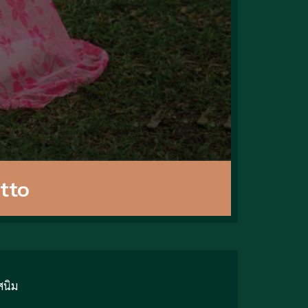
etto
สนิม