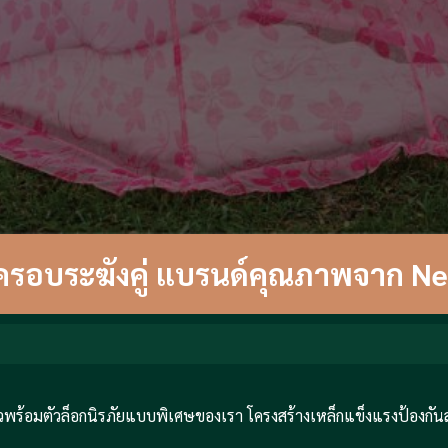
งครอบระฆังคู่ แบรนด์คุณภาพจาก N
ยวพร้อมตัวล็อกนิรภัยแบบพิเศษของเรา โครงสร้างเหล็กแข็งแรงป้องกัน